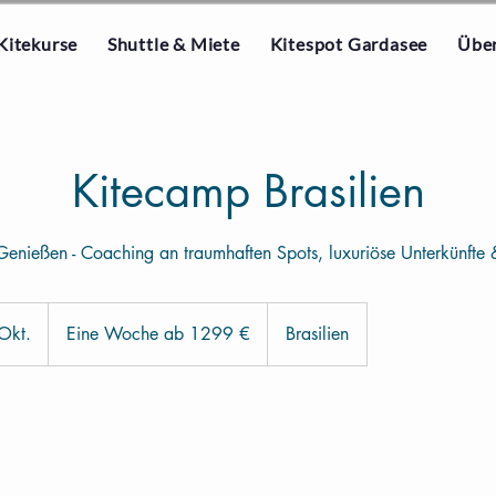
Kitekurse
Shuttle & Miete
Kitespot Gardasee
Über
Kitecamp Brasilien
 Genießen - Coaching an traumhaften Spots, luxuriöse Unterkünfte &
Eine
Woche
Okt.
B
Eine Woche ab 1299 €
Brasilien
ab
1299
e
€
g
i
n
n
t