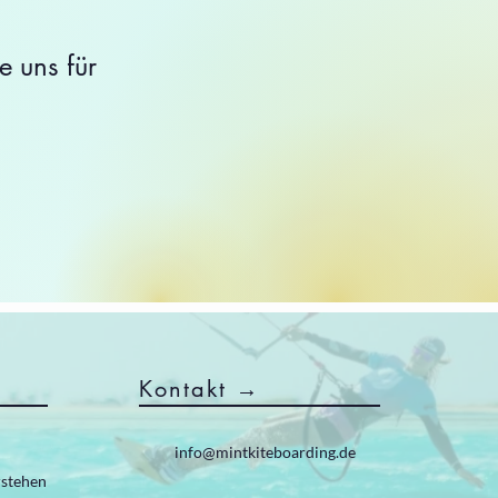
e uns für
Kontakt →
info@mintkiteboarding.de
rstehen