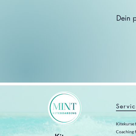
Dein p
Servic
Kitekurse 
Coaching f