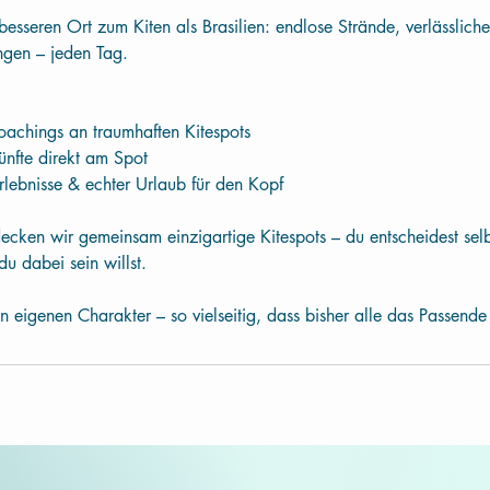
a
besseren Ort zum Kiten als Brasilien: endlose Strände, verlässlic
m
ngen – jeden Tag.
:
3
1
Coachings an traumhaften Kitespots
.
ünfte direkt am Spot
O
rlebnisse & echter Urlaub für den Kopf
k
t
ecken wir gemeinsam einzigartige Kitespots – du entscheidest sel
.
u dabei sein willst.
en eigenen Charakter – so vielseitig, dass bisher alle das Passend