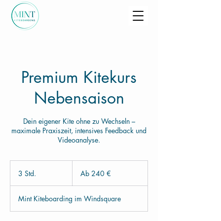
Premium Kitekurs
Nebensaison
Dein eigener Kite ohne zu Wechseln –
maximale Praxiszeit, intensives Feedback und
Videoanalyse.
Ab
240
3 Std.
3
Ab 240 €
Euro
S
t
Mint Kiteboarding im Windsquare
d
.