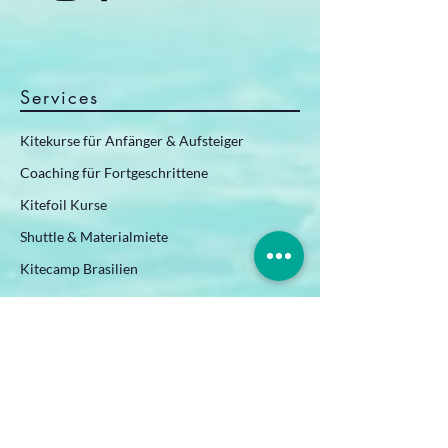
Services
Kitekurse für Anfänger & Aufsteiger
Coaching für Fortgeschrittene
Kitefoil Kurse
Shuttle & Materialmiete
Kitecamp Brasilien
Informationen
Kursinhalte & Ablauf
Gardasee – Wind & Spots verstehen
Windvorhersage